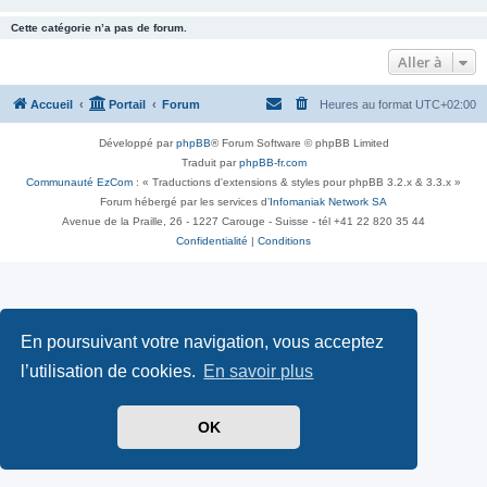
Cette catégorie n’a pas de forum.
Aller à
Accueil
Portail
Forum
Heures au format
UTC+02:00
Développé par
phpBB
® Forum Software © phpBB Limited
Traduit par
phpBB-fr.com
Communauté EzCom
: « Traductions d'extensions & styles pour phpBB 3.2.x & 3.3.x »
Forum hébergé par les services d’
Infomaniak Network SA
Avenue de la Praille, 26 - 1227 Carouge - Suisse - tél +41 22 820 35 44
Confidentialité
|
Conditions
En poursuivant votre navigation, vous acceptez
l’utilisation de cookies.
En savoir plus
OK