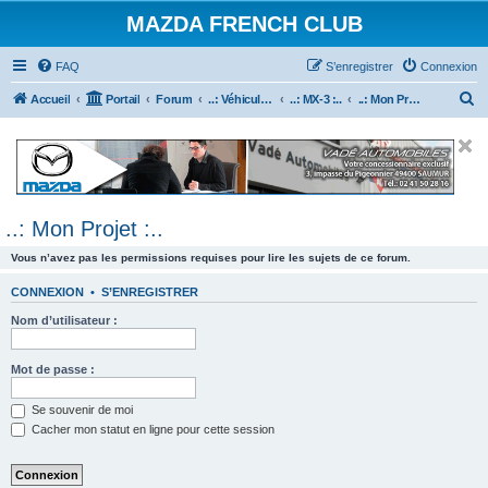
MAZDA FRENCH CLUB
FAQ
S’enregistrer
Connexion
R
Accueil
Portail
Forum
..: Véhicules Mazda ancien (<2003) :..
..: MX-3 :..
..: Mon Projet :..
e
c
h
e
..: Mon Projet :..
r
c
Vous n’avez pas les permissions requises pour lire les sujets de ce forum.
h
CONNEXION
•
S’ENREGISTRER
e
Nom d’utilisateur :
r
Mot de passe :
Se souvenir de moi
Cacher mon statut en ligne pour cette session