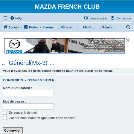
MAZDA FRENCH CLUB
FAQ
S’enregistrer
Connexion
R
Accueil
Portail
Forum
..: Véhicules Mazda ancien (<2003) :..
..: MX-3 :..
..: Général(Mx-3) :..
e
c
h
e
..: Général(Mx-3) :..
r
c
Vous n’avez pas les permissions requises pour lire les sujets de ce forum.
h
CONNEXION
•
S’ENREGISTRER
e
Nom d’utilisateur :
r
Mot de passe :
Se souvenir de moi
Cacher mon statut en ligne pour cette session