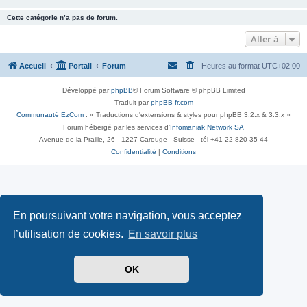
Cette catégorie n’a pas de forum.
Aller à
Accueil
Portail
Forum
Heures au format
UTC+02:00
Développé par
phpBB
® Forum Software © phpBB Limited
Traduit par
phpBB-fr.com
Communauté EzCom
: « Traductions d'extensions & styles pour phpBB 3.2.x & 3.3.x »
Forum hébergé par les services d’
Infomaniak Network SA
Avenue de la Praille, 26 - 1227 Carouge - Suisse - tél +41 22 820 35 44
Confidentialité
|
Conditions
En poursuivant votre navigation, vous acceptez
l’utilisation de cookies.
En savoir plus
OK