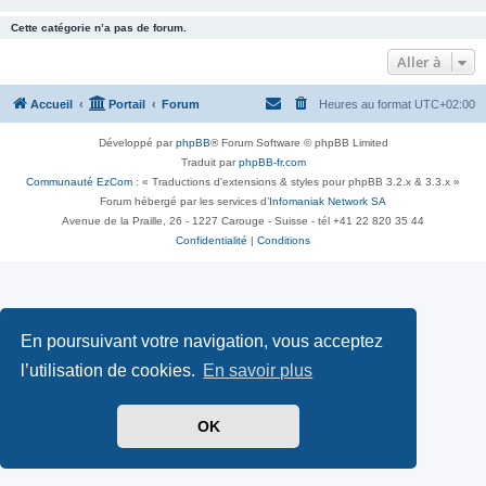
Cette catégorie n’a pas de forum.
Aller à
Accueil
Portail
Forum
Heures au format
UTC+02:00
Développé par
phpBB
® Forum Software © phpBB Limited
Traduit par
phpBB-fr.com
Communauté EzCom
: « Traductions d'extensions & styles pour phpBB 3.2.x & 3.3.x »
Forum hébergé par les services d’
Infomaniak Network SA
Avenue de la Praille, 26 - 1227 Carouge - Suisse - tél +41 22 820 35 44
Confidentialité
|
Conditions
En poursuivant votre navigation, vous acceptez
l’utilisation de cookies.
En savoir plus
OK