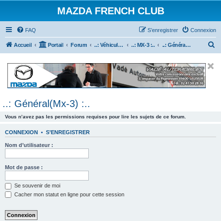
MAZDA FRENCH CLUB
FAQ
S’enregistrer
Connexion
R
Accueil
Portail
Forum
..: Véhicules Mazda ancien (<2003) :..
..: MX-3 :..
..: Général(Mx-3) :..
e
c
h
e
..: Général(Mx-3) :..
r
c
Vous n’avez pas les permissions requises pour lire les sujets de ce forum.
h
CONNEXION
•
S’ENREGISTRER
e
Nom d’utilisateur :
r
Mot de passe :
Se souvenir de moi
Cacher mon statut en ligne pour cette session