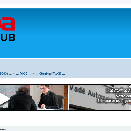
003) :..
..: MX-3 :..
..: Général(Mx-3) :..
forum.