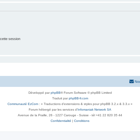
cette session
Nou
Développé par
phpBB
® Forum Software © phpBB Limited
Traduit par
phpBB-fr.com
Communauté EzCom
: « Traductions d'extensions & styles pour phpBB 3.2.x & 3.3.x »
Forum hébergé par les services d’
Infomaniak Network SA
Avenue de la Praille, 26 - 1227 Carouge - Suisse - tél +41 22 820 35 44
Confidentialité
|
Conditions