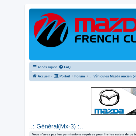
Accès rapide
FAQ
Accueil
Portail
Forum
..: Véhicules Mazda ancien (<2
..: Général(Mx-3) :..
Vous n’avez pas les permissions requises pour lire les sujets de ce 