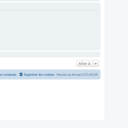
Aller à
s contacter
Supprimer les cookies
Heures au format
UTC+02:00