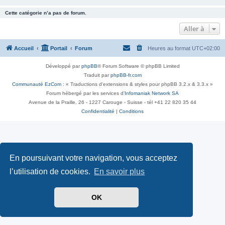
Cette catégorie n’a pas de forum.
Aller à
Accueil
Portail
Forum
Heures au format
UTC+02:00
Développé par
phpBB
® Forum Software © phpBB Limited
Traduit par
phpBB-fr.com
Communauté EzCom
: « Traductions d'extensions & styles pour phpBB 3.2.x & 3.3.x »
Forum hébergé par les services d’
Infomaniak Network SA
Avenue de la Praille, 26 - 1227 Carouge - Suisse - tél +41 22 820 35 44
Confidentialité
|
Conditions
En poursuivant votre navigation, vous acceptez
l’utilisation de cookies.
En savoir plus
OK