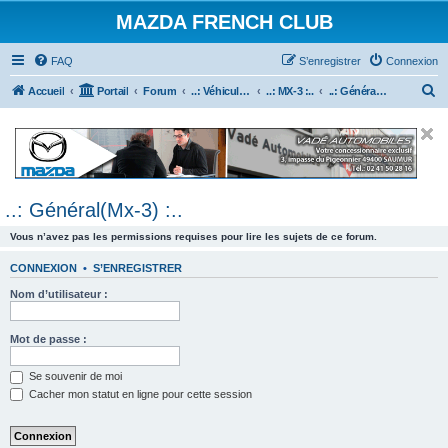
MAZDA FRENCH CLUB
FAQ
S’enregistrer
Connexion
R
Accueil
Portail
Forum
..: Véhicules Mazda ancien (<2003) :..
..: MX-3 :..
..: Général(Mx-3) :..
e
c
h
e
..: Général(Mx-3) :..
r
c
Vous n’avez pas les permissions requises pour lire les sujets de ce forum.
h
CONNEXION
•
S’ENREGISTRER
e
Nom d’utilisateur :
r
Mot de passe :
Se souvenir de moi
Cacher mon statut en ligne pour cette session