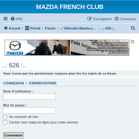
MAZDA FRENCH CLUB
FAQ
S’enregistrer
Connexion
R
Accueil
Portail
Forum
..: Véhicules Mazda ancien (<2003) :..
..: 626 :..
e
c
h
e
..: 626 :..
r
c
Vous n’avez pas les permissions requises pour lire les sujets de ce forum.
h
CONNEXION
•
S’ENREGISTRER
e
Nom d’utilisateur :
r
Mot de passe :
Se souvenir de moi
Cacher mon statut en ligne pour cette session