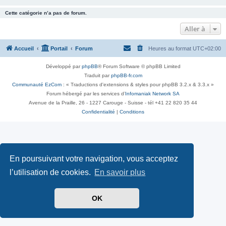
Cette catégorie n’a pas de forum.
Aller à
Accueil
Portail
Forum
Heures au format
UTC+02:00
Développé par
phpBB
® Forum Software © phpBB Limited
Traduit par
phpBB-fr.com
Communauté EzCom
: « Traductions d'extensions & styles pour phpBB 3.2.x & 3.3.x »
Forum hébergé par les services d’
Infomaniak Network SA
Avenue de la Praille, 26 - 1227 Carouge - Suisse - tél +41 22 820 35 44
Confidentialité
|
Conditions
En poursuivant votre navigation, vous acceptez
l’utilisation de cookies.
En savoir plus
OK