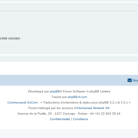
cette session
Nou
Développé par
phpBB
® Forum Software © phpBB Limited
Traduit par
phpBB-fr.com
Communauté EzCom
: « Traductions d'extensions & styles pour phpBB 3.2.x & 3.3.x »
Forum hébergé par les services d’
Infomaniak Network SA
Avenue de la Praille, 26 - 1227 Carouge - Suisse - tél +41 22 820 35 44
Confidentialité
|
Conditions