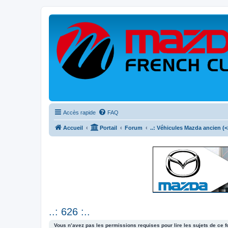
Accès rapide
FAQ
Accueil
Portail
Forum
..: Véhicules Mazda ancien (<2
..: 626 :..
Vous n’avez pas les permissions requises pour lire les sujets de ce 