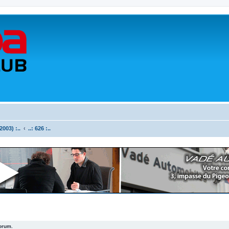
003) :..
..: 626 :..
forum.