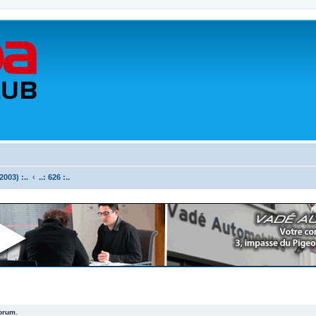
003) :..
..: 626 :..
forum.