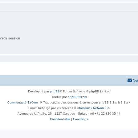
cette session
Nou
Développé par
phpBB
® Forum Software © phpBB Limited
Traduit par
phpBB-fr.com
Communauté EzCom
: « Traductions d'extensions & styles pour phpBB 3.2.x & 3.3.x »
Forum hébergé par les services d’
Infomaniak Network SA
Avenue de la Praille, 26 - 1227 Carouge - Suisse - tél +41 22 820 35 44
Confidentialité
|
Conditions