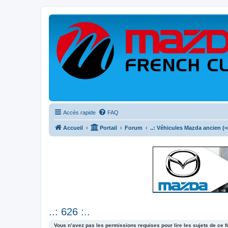
Accès rapide
FAQ
Accueil
Portail
Forum
..: Véhicules Mazda ancien (<2
..: 626 :..
Vous n’avez pas les permissions requises pour lire les sujets de ce 