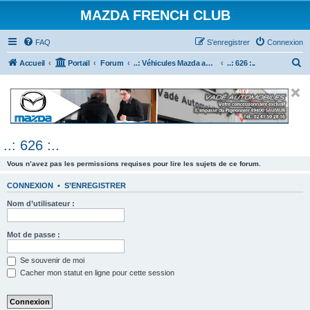
MAZDA FRENCH CLUB
FAQ
S’enregistrer
Connexion
R
Accueil
Portail
Forum
..: Véhicules Mazda ancien (<2003) :..
..: 626 :..
e
c
h
e
..: 626 :..
r
c
Vous n’avez pas les permissions requises pour lire les sujets de ce forum.
h
CONNEXION
•
S’ENREGISTRER
e
Nom d’utilisateur :
r
Mot de passe :
Se souvenir de moi
Cacher mon statut en ligne pour cette session