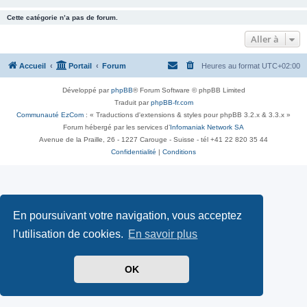
Cette catégorie n’a pas de forum.
Aller à
Accueil
Portail
Forum
Heures au format
UTC+02:00
Développé par
phpBB
® Forum Software © phpBB Limited
Traduit par
phpBB-fr.com
Communauté EzCom
: « Traductions d'extensions & styles pour phpBB 3.2.x & 3.3.x »
Forum hébergé par les services d’
Infomaniak Network SA
Avenue de la Praille, 26 - 1227 Carouge - Suisse - tél +41 22 820 35 44
Confidentialité
|
Conditions
En poursuivant votre navigation, vous acceptez
l’utilisation de cookies.
En savoir plus
OK