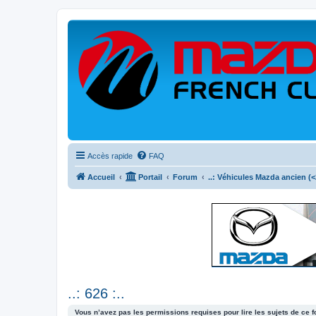
Accès rapide
FAQ
Accueil
Portail
Forum
..: Véhicules Mazda ancien (<2
..: 626 :..
Vous n’avez pas les permissions requises pour lire les sujets de ce 