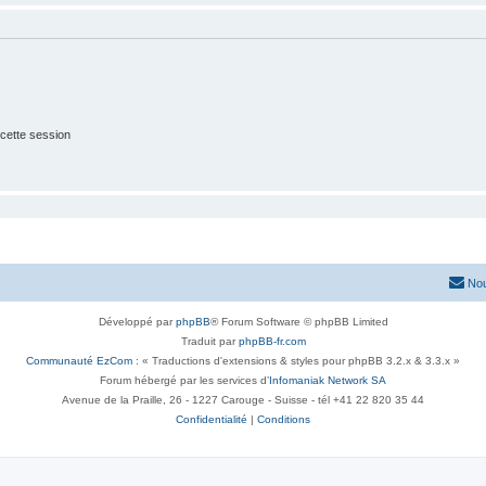
cette session
Nou
Développé par
phpBB
® Forum Software © phpBB Limited
Traduit par
phpBB-fr.com
Communauté EzCom
: « Traductions d'extensions & styles pour phpBB 3.2.x & 3.3.x »
Forum hébergé par les services d’
Infomaniak Network SA
Avenue de la Praille, 26 - 1227 Carouge - Suisse - tél +41 22 820 35 44
Confidentialité
|
Conditions