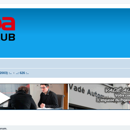
003) :..
..: 626 :..
forum.