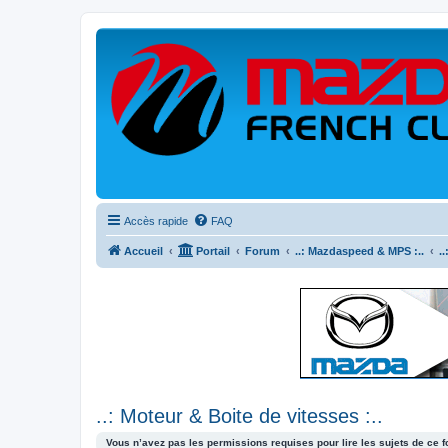
Accès rapide
FAQ
Accueil
Portail
Forum
..: Mazdaspeed & MPS :..
.
..: Moteur & Boite de vitesses :..
Vous n’avez pas les permissions requises pour lire les sujets de ce 