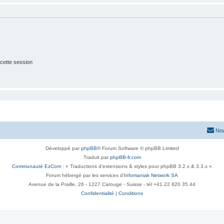
cette session
Nou
Développé par
phpBB
® Forum Software © phpBB Limited
Traduit par
phpBB-fr.com
Communauté EzCom
: « Traductions d'extensions & styles pour phpBB 3.2.x & 3.3.x »
Forum hébergé par les services d’
Infomaniak Network SA
Avenue de la Praille, 26 - 1227 Carouge - Suisse - tél +41 22 820 35 44
Confidentialité
|
Conditions