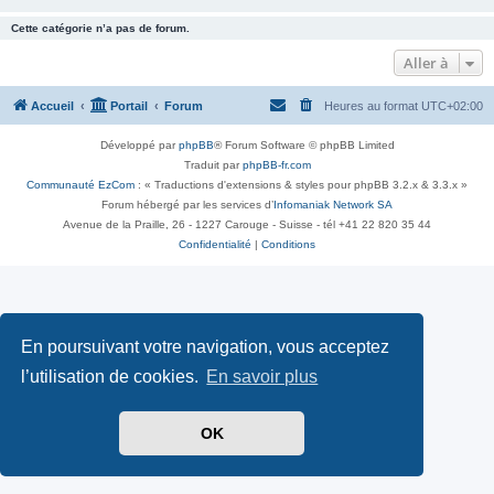
Cette catégorie n’a pas de forum.
Aller à
Accueil
Portail
Forum
Heures au format
UTC+02:00
Développé par
phpBB
® Forum Software © phpBB Limited
Traduit par
phpBB-fr.com
Communauté EzCom
: « Traductions d'extensions & styles pour phpBB 3.2.x & 3.3.x »
Forum hébergé par les services d’
Infomaniak Network SA
Avenue de la Praille, 26 - 1227 Carouge - Suisse - tél +41 22 820 35 44
Confidentialité
|
Conditions
En poursuivant votre navigation, vous acceptez
l’utilisation de cookies.
En savoir plus
OK