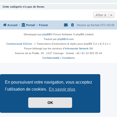
Cette catégorie n’a pas de forum.
Aller à
Accueil
Portail
Forum
Heures au format
UTC+02:00
Développé par
phpBB
® Forum Software © phpBB Limited
Traduit par
phpBB-fr.com
Communauté EzCom
: « Traductions d'extensions & styles pour phpBB 3.2.x & 3.3.x »
Forum hébergé par les services d’
Infomaniak Network SA
Avenue de la Praille, 26 - 1227 Carouge - Suisse - tél +41 22 820 35 44
Confidentialité
|
Conditions
En poursuivant votre navigation, vous acceptez
l’utilisation de cookies.
En savoir plus
OK