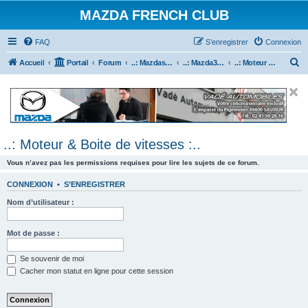
MAZDA FRENCH CLUB
FAQ
S’enregistrer
Connexion
R
Accueil
Portail
Forum
..: Mazdaspeed & MPS :..
..: Mazda3 MPS & Mazdaspeed 3 :..
..: Moteur & Boite de vitesses :..
e
c
h
e
..: Moteur & Boite de vitesses :..
r
c
Vous n’avez pas les permissions requises pour lire les sujets de ce forum.
h
CONNEXION
•
S’ENREGISTRER
e
Nom d’utilisateur :
r
Mot de passe :
Se souvenir de moi
Cacher mon statut en ligne pour cette session