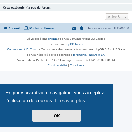
Cette catégorie n’a pas de forum.
Aller à
Accueil
Portail
Forum
Heures au format
UTC+02:00
Développé par
phpBB
® Forum Software © phpBB Limited
Traduit par
phpBB-fr.com
Communauté EzCom
: « Traductions d'extensions & styles pour phpBB 3.2.x & 3.3.x »
Forum hébergé par les services d’
Infomaniak Network SA
Avenue de la Praille, 26 - 1227 Carouge - Suisse - tél +41 22 820 35 44
Confidentialité
|
Conditions
En poursuivant votre navigation, vous acceptez
l’utilisation de cookies.
En savoir plus
OK