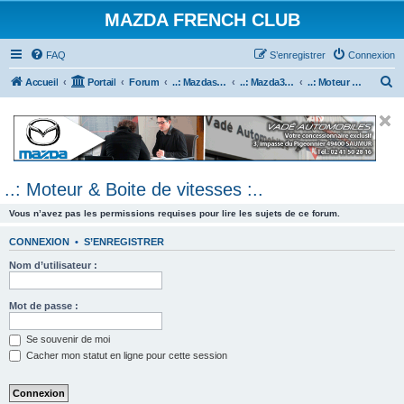
MAZDA FRENCH CLUB
FAQ
S’enregistrer
Connexion
R
Accueil
Portail
Forum
..: Mazdaspeed & MPS :..
..: Mazda3 MPS & Mazdaspeed 3 :..
..: Moteur & Boite de vitesses :..
e
c
h
e
..: Moteur & Boite de vitesses :..
r
c
Vous n’avez pas les permissions requises pour lire les sujets de ce forum.
h
CONNEXION
•
S’ENREGISTRER
e
Nom d’utilisateur :
r
Mot de passe :
Se souvenir de moi
Cacher mon statut en ligne pour cette session