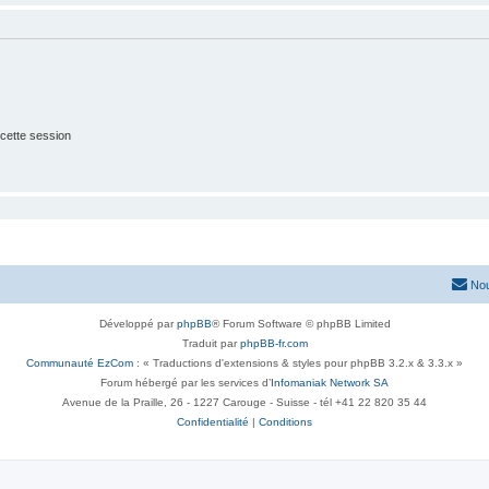
cette session
Nou
Développé par
phpBB
® Forum Software © phpBB Limited
Traduit par
phpBB-fr.com
Communauté EzCom
: « Traductions d'extensions & styles pour phpBB 3.2.x & 3.3.x »
Forum hébergé par les services d’
Infomaniak Network SA
Avenue de la Praille, 26 - 1227 Carouge - Suisse - tél +41 22 820 35 44
Confidentialité
|
Conditions