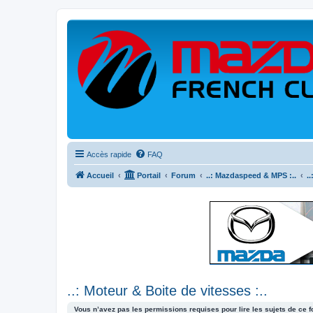
Accès rapide
FAQ
Accueil
Portail
Forum
..: Mazdaspeed & MPS :..
.
..: Moteur & Boite de vitesses :..
Vous n’avez pas les permissions requises pour lire les sujets de ce 