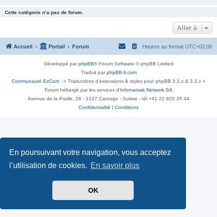
Cette catégorie n’a pas de forum.
Aller à
Accueil
Portail
Forum
Heures au format
UTC+02:00
Développé par
phpBB
® Forum Software © phpBB Limited
Traduit par
phpBB-fr.com
Communauté EzCom
: « Traductions d'extensions & styles pour phpBB 3.2.x & 3.3.x »
Forum hébergé par les services d’
Infomaniak Network SA
Avenue de la Praille, 26 - 1227 Carouge - Suisse - tél +41 22 820 35 44
Confidentialité
|
Conditions
En poursuivant votre navigation, vous acceptez
l’utilisation de cookies.
En savoir plus
OK