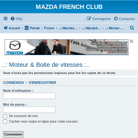
MAZDA FRENCH CLUB
FAQ
S’enregistrer
Connexion
R
Accueil
Portail
Forum
..: Mazdaspeed & MPS :..
..: Mazda3 MPS & Mazdaspeed 3 :..
..: Moteur & Boite de vitesses :..
e
c
h
e
..: Moteur & Boite de vitesses :..
r
c
Vous n’avez pas les permissions requises pour lire les sujets de ce forum.
h
CONNEXION
•
S’ENREGISTRER
e
Nom d’utilisateur :
r
Mot de passe :
Se souvenir de moi
Cacher mon statut en ligne pour cette session