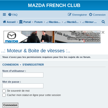
MAZDA FRENCH CLUB
FAQ
S’enregistrer
Connexion
R
Accueil
Portail
Forum
..: Mazdaspeed & MPS :..
..: Mazda3 MPS & Mazdaspeed 3 :..
..: Moteur & Boite de vitesses :..
e
c
h
e
..: Moteur & Boite de vitesses :..
r
c
Vous n’avez pas les permissions requises pour lire les sujets de ce forum.
h
CONNEXION
•
S’ENREGISTRER
e
Nom d’utilisateur :
r
Mot de passe :
Se souvenir de moi
Cacher mon statut en ligne pour cette session