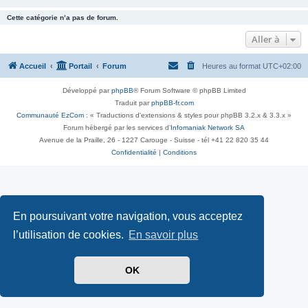
Cette catégorie n’a pas de forum.
Aller à
Accueil
Portail
Forum
Heures au format
UTC+02:00
Développé par
phpBB
® Forum Software © phpBB Limited
Traduit par
phpBB-fr.com
Communauté EzCom
: « Traductions d'extensions & styles pour phpBB 3.2.x & 3.3.x »
Forum hébergé par les services d’
Infomaniak Network SA
Avenue de la Praille, 26 - 1227 Carouge - Suisse - tél +41 22 820 35 44
Confidentialité
|
Conditions
En poursuivant votre navigation, vous acceptez
l’utilisation de cookies.
En savoir plus
OK