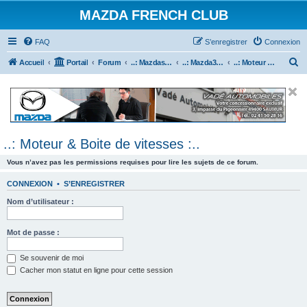
MAZDA FRENCH CLUB
FAQ
S’enregistrer
Connexion
R
Accueil
Portail
Forum
..: Mazdaspeed & MPS :..
..: Mazda3 MPS & Mazdaspeed 3 :..
..: Moteur & Boite de vitesses :..
e
c
h
e
..: Moteur & Boite de vitesses :..
r
c
Vous n’avez pas les permissions requises pour lire les sujets de ce forum.
h
CONNEXION
•
S’ENREGISTRER
e
Nom d’utilisateur :
r
Mot de passe :
Se souvenir de moi
Cacher mon statut en ligne pour cette session