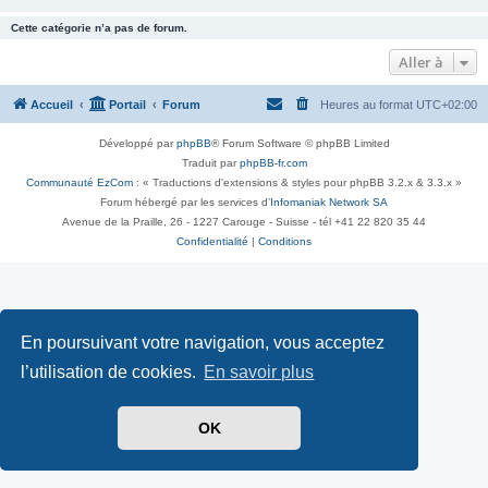
Cette catégorie n’a pas de forum.
Aller à
Accueil
Portail
Forum
Heures au format
UTC+02:00
Développé par
phpBB
® Forum Software © phpBB Limited
Traduit par
phpBB-fr.com
Communauté EzCom
: « Traductions d'extensions & styles pour phpBB 3.2.x & 3.3.x »
Forum hébergé par les services d’
Infomaniak Network SA
Avenue de la Praille, 26 - 1227 Carouge - Suisse - tél +41 22 820 35 44
Confidentialité
|
Conditions
En poursuivant votre navigation, vous acceptez
l’utilisation de cookies.
En savoir plus
OK