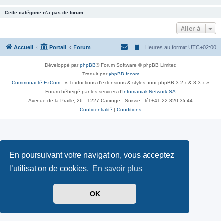
Cette catégorie n’a pas de forum.
Aller à
Accueil
Portail
Forum
Heures au format
UTC+02:00
Développé par
phpBB
® Forum Software © phpBB Limited
Traduit par
phpBB-fr.com
Communauté EzCom
: « Traductions d'extensions & styles pour phpBB 3.2.x & 3.3.x »
Forum hébergé par les services d’
Infomaniak Network SA
Avenue de la Praille, 26 - 1227 Carouge - Suisse - tél +41 22 820 35 44
Confidentialité
|
Conditions
En poursuivant votre navigation, vous acceptez
l’utilisation de cookies.
En savoir plus
OK