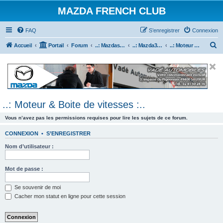
MAZDA FRENCH CLUB
FAQ
S’enregistrer
Connexion
R
Accueil
Portail
Forum
..: Mazdaspeed & MPS :..
..: Mazda3 MPS & Mazdaspeed 3 :..
..: Moteur & Boite de vitesses :..
e
c
h
e
..: Moteur & Boite de vitesses :..
r
c
Vous n’avez pas les permissions requises pour lire les sujets de ce forum.
h
CONNEXION
•
S’ENREGISTRER
e
Nom d’utilisateur :
r
Mot de passe :
Se souvenir de moi
Cacher mon statut en ligne pour cette session