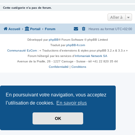
Cette catégorie n’a pas de forum.
Aller à
Accueil
Portail
Forum
Heures au format
UTC+02:00
Développé par
phpBB
® Forum Software © phpBB Limited
Traduit par
phpBB-fr.com
Communauté EzCom
: « Traductions d'extensions & styles pour phpBB 3.2.x & 3.3.x »
Forum hébergé par les services d’
Infomaniak Network SA
Avenue de la Praille, 26 - 1227 Carouge - Suisse - tél +41 22 820 35 44
Confidentialité
|
Conditions
En poursuivant votre navigation, vous acceptez
l’utilisation de cookies.
En savoir plus
OK