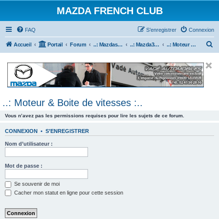
MAZDA FRENCH CLUB
FAQ
S’enregistrer
Connexion
R
Accueil
Portail
Forum
..: Mazdaspeed & MPS :..
..: Mazda3 MPS & Mazdaspeed 3 :..
..: Moteur & Boite de vitesses :..
e
c
h
e
..: Moteur & Boite de vitesses :..
r
c
Vous n’avez pas les permissions requises pour lire les sujets de ce forum.
h
CONNEXION
•
S’ENREGISTRER
e
Nom d’utilisateur :
r
Mot de passe :
Se souvenir de moi
Cacher mon statut en ligne pour cette session