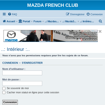
MAZDA FRENCH CLUB
FAQ
S’enregistrer
Connexion
R
Accueil
Portail
Forum
..: Mazdaspeed & MPS :..
..: Mazda3 MPS & Mazdaspeed 3 :..
..: Intérieur :..
e
c
h
e
..: Intérieur :..
r
c
Vous n’avez pas les permissions requises pour lire les sujets de ce forum.
h
CONNEXION
•
S’ENREGISTRER
e
Nom d’utilisateur :
r
Mot de passe :
Se souvenir de moi
Cacher mon statut en ligne pour cette session