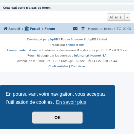
Cette catégorie n’a pas de forum.
Aller à
Accueil
Portail
Forum
Heures au format
UTC+02:00
Développé par
phpBB
® Forum Software © phpBB Limited
Traduit par
phpBB-fr.com
Communauté EzCom
: « Traductions d'extensions & styles pour phpBB 3.2.x & 3.3.x »
Forum hébergé par les services d’
Infomaniak Network SA
Avenue de la Praille, 26 - 1227 Carouge - Suisse - tél +41 22 820 35 44
Confidentialité
|
Conditions
En poursuivant votre navigation, vous acceptez
l’utilisation de cookies.
En savoir plus
OK