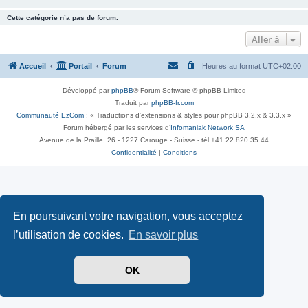
Cette catégorie n’a pas de forum.
Aller à
Accueil
Portail
Forum
Heures au format
UTC+02:00
Développé par
phpBB
® Forum Software © phpBB Limited
Traduit par
phpBB-fr.com
Communauté EzCom
: « Traductions d'extensions & styles pour phpBB 3.2.x & 3.3.x »
Forum hébergé par les services d’
Infomaniak Network SA
Avenue de la Praille, 26 - 1227 Carouge - Suisse - tél +41 22 820 35 44
Confidentialité
|
Conditions
En poursuivant votre navigation, vous acceptez
l’utilisation de cookies.
En savoir plus
OK