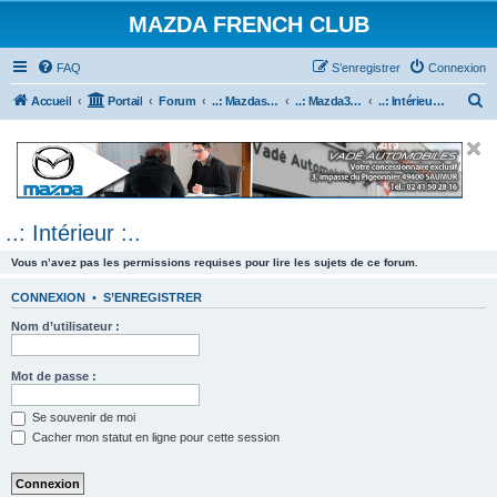
MAZDA FRENCH CLUB
FAQ
S’enregistrer
Connexion
R
Accueil
Portail
Forum
..: Mazdaspeed & MPS :..
..: Mazda3 MPS & Mazdaspeed 3 :..
..: Intérieur :..
e
c
h
e
..: Intérieur :..
r
c
Vous n’avez pas les permissions requises pour lire les sujets de ce forum.
h
CONNEXION
•
S’ENREGISTRER
e
Nom d’utilisateur :
r
Mot de passe :
Se souvenir de moi
Cacher mon statut en ligne pour cette session