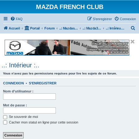
MAZDA FRENCH CLUB
FAQ
S’enregistrer
Connexion
R
Accueil
Portail
Forum
..: Mazdaspeed & MPS :..
..: Mazda3 MPS & Mazdaspeed 3 :..
..: Intérieur :..
e
c
h
e
..: Intérieur :..
r
c
Vous n’avez pas les permissions requises pour lire les sujets de ce forum.
h
CONNEXION
•
S’ENREGISTRER
e
Nom d’utilisateur :
r
Mot de passe :
Se souvenir de moi
Cacher mon statut en ligne pour cette session