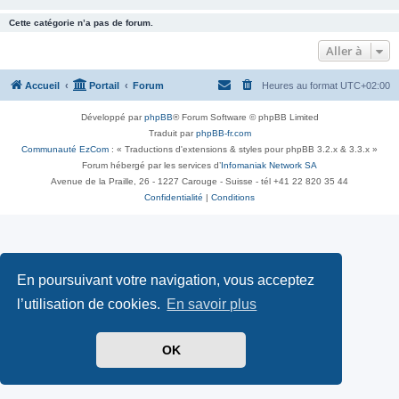
Cette catégorie n’a pas de forum.
Aller à
Accueil
Portail
Forum
Heures au format
UTC+02:00
Développé par
phpBB
® Forum Software © phpBB Limited
Traduit par
phpBB-fr.com
Communauté EzCom
: « Traductions d'extensions & styles pour phpBB 3.2.x & 3.3.x »
Forum hébergé par les services d’
Infomaniak Network SA
Avenue de la Praille, 26 - 1227 Carouge - Suisse - tél +41 22 820 35 44
Confidentialité
|
Conditions
En poursuivant votre navigation, vous acceptez
l’utilisation de cookies.
En savoir plus
OK