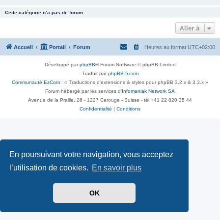
Cette catégorie n’a pas de forum.
Aller à
Accueil
Portail
Forum
Heures au format
UTC+02:00
Développé par
phpBB
® Forum Software © phpBB Limited
Traduit par
phpBB-fr.com
Communauté EzCom
: « Traductions d'extensions & styles pour phpBB 3.2.x & 3.3.x »
Forum hébergé par les services d’
Infomaniak Network SA
Avenue de la Praille, 26 - 1227 Carouge - Suisse - tél +41 22 820 35 44
Confidentialité
|
Conditions
En poursuivant votre navigation, vous acceptez
l’utilisation de cookies.
En savoir plus
OK