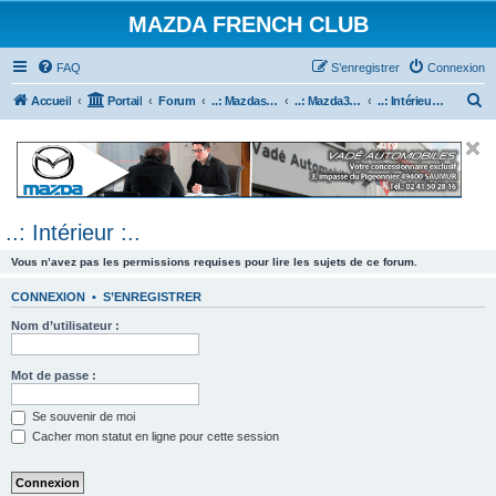
MAZDA FRENCH CLUB
FAQ
S’enregistrer
Connexion
R
Accueil
Portail
Forum
..: Mazdaspeed & MPS :..
..: Mazda3 MPS & Mazdaspeed 3 :..
..: Intérieur :..
e
c
h
e
..: Intérieur :..
r
c
Vous n’avez pas les permissions requises pour lire les sujets de ce forum.
h
CONNEXION
•
S’ENREGISTRER
e
Nom d’utilisateur :
r
Mot de passe :
Se souvenir de moi
Cacher mon statut en ligne pour cette session