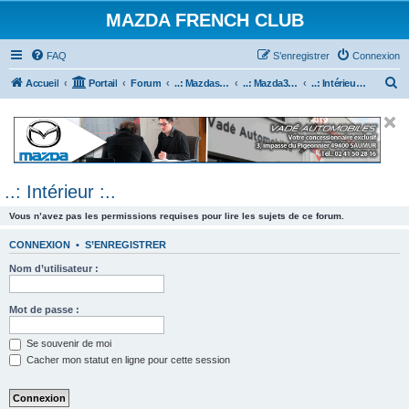
MAZDA FRENCH CLUB
FAQ
S’enregistrer
Connexion
R
Accueil
Portail
Forum
..: Mazdaspeed & MPS :..
..: Mazda3 MPS & Mazdaspeed 3 :..
..: Intérieur :..
e
c
h
e
..: Intérieur :..
r
c
Vous n’avez pas les permissions requises pour lire les sujets de ce forum.
h
CONNEXION
•
S’ENREGISTRER
e
Nom d’utilisateur :
r
Mot de passe :
Se souvenir de moi
Cacher mon statut en ligne pour cette session