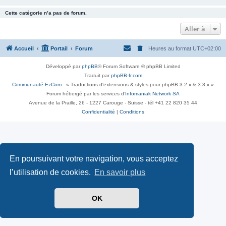
Cette catégorie n’a pas de forum.
Aller à
Accueil
Portail
Forum
Heures au format
UTC+02:00
Développé par
phpBB
® Forum Software © phpBB Limited
Traduit par
phpBB-fr.com
Communauté EzCom
: « Traductions d'extensions & styles pour phpBB 3.2.x & 3.3.x »
Forum hébergé par les services d’
Infomaniak Network SA
Avenue de la Praille, 26 - 1227 Carouge - Suisse - tél +41 22 820 35 44
Confidentialité
|
Conditions
En poursuivant votre navigation, vous acceptez
l’utilisation de cookies.
En savoir plus
OK