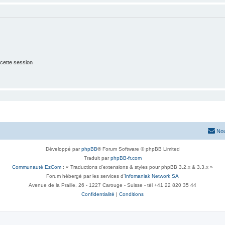
cette session
Nou
Développé par
phpBB
® Forum Software © phpBB Limited
Traduit par
phpBB-fr.com
Communauté EzCom
: « Traductions d'extensions & styles pour phpBB 3.2.x & 3.3.x »
Forum hébergé par les services d’
Infomaniak Network SA
Avenue de la Praille, 26 - 1227 Carouge - Suisse - tél +41 22 820 35 44
Confidentialité
|
Conditions