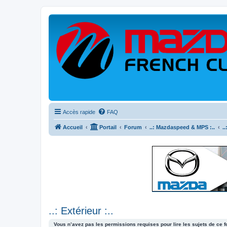
Accès rapide
FAQ
Accueil
Portail
Forum
..: Mazdaspeed & MPS :..
.
..: Extérieur :..
Vous n’avez pas les permissions requises pour lire les sujets de ce 