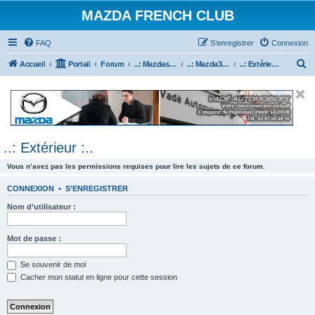
MAZDA FRENCH CLUB
FAQ
S’enregistrer
Connexion
R
Accueil
Portail
Forum
..: Mazdaspeed & MPS :..
..: Mazda3 MPS & Mazdaspeed 3 :..
..: Extérieur :..
e
c
h
e
..: Extérieur :..
r
c
Vous n’avez pas les permissions requises pour lire les sujets de ce forum.
h
CONNEXION
•
S’ENREGISTRER
e
Nom d’utilisateur :
r
Mot de passe :
Se souvenir de moi
Cacher mon statut en ligne pour cette session