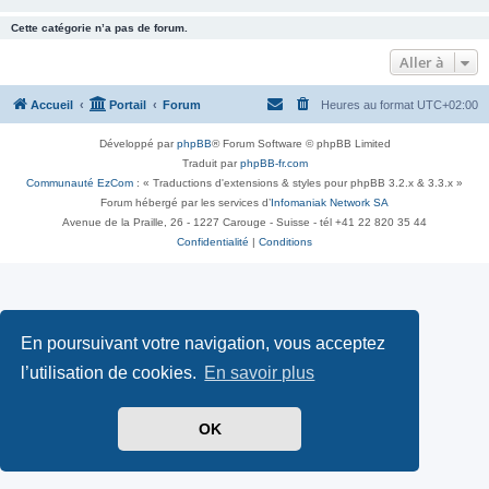
Cette catégorie n’a pas de forum.
Aller à
Accueil
Portail
Forum
Heures au format
UTC+02:00
Développé par
phpBB
® Forum Software © phpBB Limited
Traduit par
phpBB-fr.com
Communauté EzCom
: « Traductions d'extensions & styles pour phpBB 3.2.x & 3.3.x »
Forum hébergé par les services d’
Infomaniak Network SA
Avenue de la Praille, 26 - 1227 Carouge - Suisse - tél +41 22 820 35 44
Confidentialité
|
Conditions
En poursuivant votre navigation, vous acceptez
l’utilisation de cookies.
En savoir plus
OK