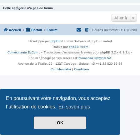
Cette catégorie n’a pas de forum.
Aller à
Accueil
Portail
Forum
Heures au format
UTC+02:00
Développé par
phpBB
® Forum Software © phpBB Limited
Traduit par
phpBB-fr.com
Communauté EzCom
: « Traductions d'extensions & styles pour phpBB 3.2.x & 3.3.x »
Forum hébergé par les services d’
Infomaniak Network SA
Avenue de la Praille, 26 - 1227 Carouge - Suisse - tél +41 22 820 35 44
Confidentialité
|
Conditions
En poursuivant votre navigation, vous acceptez
l’utilisation de cookies.
En savoir plus
OK