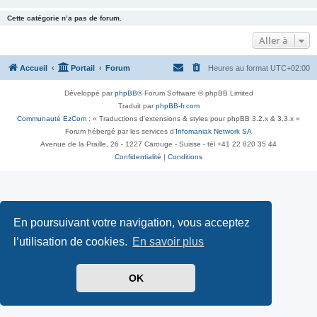
Cette catégorie n’a pas de forum.
Aller à
Accueil
Portail
Forum
Heures au format
UTC+02:00
Développé par
phpBB
® Forum Software © phpBB Limited
Traduit par
phpBB-fr.com
Communauté EzCom
: « Traductions d'extensions & styles pour phpBB 3.2.x & 3.3.x »
Forum hébergé par les services d’
Infomaniak Network SA
Avenue de la Praille, 26 - 1227 Carouge - Suisse - tél +41 22 820 35 44
Confidentialité
|
Conditions
En poursuivant votre navigation, vous acceptez
l’utilisation de cookies.
En savoir plus
OK