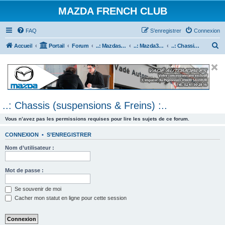
MAZDA FRENCH CLUB
FAQ
S’enregistrer
Connexion
R
Accueil
Portail
Forum
..: Mazdaspeed & MPS :..
..: Mazda3 MPS & Mazdaspeed 3 :..
..: Chassis (suspensions & Freins) :..
e
c
h
e
..: Chassis (suspensions & Freins) :..
r
c
Vous n’avez pas les permissions requises pour lire les sujets de ce forum.
h
CONNEXION
•
S’ENREGISTRER
e
Nom d’utilisateur :
r
Mot de passe :
Se souvenir de moi
Cacher mon statut en ligne pour cette session