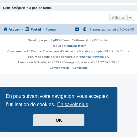
Cette catégorie n’a pas de forum.
Aller à
Accueil
Portail
Forum
Heures au format
UTC+02:00
Développé par
phpBB
® Forum Software © phpBB Limited
Traduit par
phpBB-fr.com
Communauté EzCom
: « Traductions d'extensions & styles pour phpBB 3.2.x & 3.3.x »
Forum hébergé par les services d’
Infomaniak Network SA
Avenue de la Praille, 26 - 1227 Carouge - Suisse - tél +41 22 820 35 44
Confidentialité
|
Conditions
En poursuivant votre navigation, vous acceptez
l’utilisation de cookies.
En savoir plus
OK