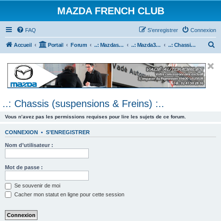
MAZDA FRENCH CLUB
FAQ
S’enregistrer
Connexion
R
Accueil
Portail
Forum
..: Mazdaspeed & MPS :..
..: Mazda3 MPS & Mazdaspeed 3 :..
..: Chassis (suspensions & Freins) :..
e
c
h
e
..: Chassis (suspensions & Freins) :..
r
c
Vous n’avez pas les permissions requises pour lire les sujets de ce forum.
h
CONNEXION
•
S’ENREGISTRER
e
Nom d’utilisateur :
r
Mot de passe :
Se souvenir de moi
Cacher mon statut en ligne pour cette session