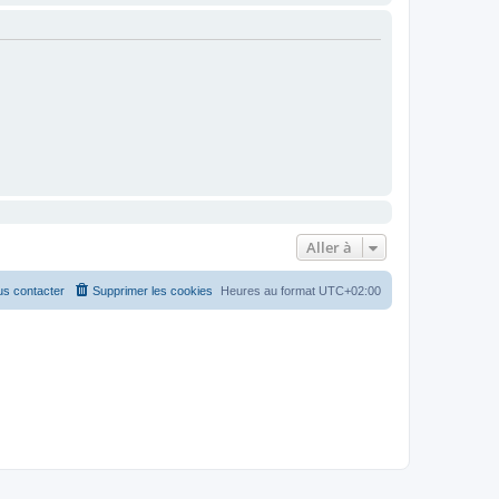
Aller à
s contacter
Supprimer les cookies
Heures au format
UTC+02:00