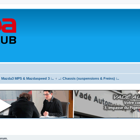
.: Mazda3 MPS & Mazdaspeed 3 :..
..: Chassis (suspensions & Freins) :..
forum.