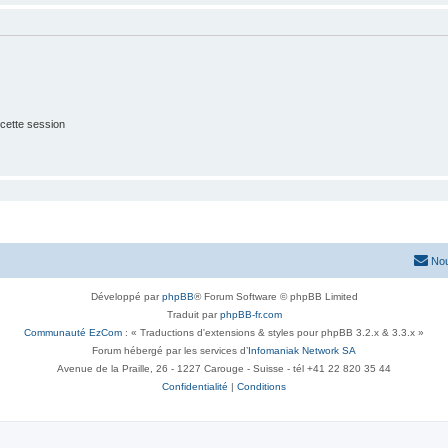
cette session
Nou
Développé par
phpBB
® Forum Software © phpBB Limited
Traduit par
phpBB-fr.com
Communauté EzCom
: « Traductions d'extensions & styles pour phpBB 3.2.x & 3.3.x »
Forum hébergé par les services d’
Infomaniak Network SA
Avenue de la Praille, 26 - 1227 Carouge - Suisse - tél +41 22 820 35 44
Confidentialité
|
Conditions