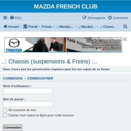
MAZDA FRENCH CLUB
FAQ
S’enregistrer
Connexion
R
Accueil
Portail
Forum
..: Mazdaspeed & MPS :..
..: Mazda3 MPS & Mazdaspeed 3 :..
..: Chassis (suspensions & Freins) :..
e
c
h
e
..: Chassis (suspensions & Freins) :..
r
c
Vous n’avez pas les permissions requises pour lire les sujets de ce forum.
h
CONNEXION
•
S’ENREGISTRER
e
Nom d’utilisateur :
r
Mot de passe :
Se souvenir de moi
Cacher mon statut en ligne pour cette session