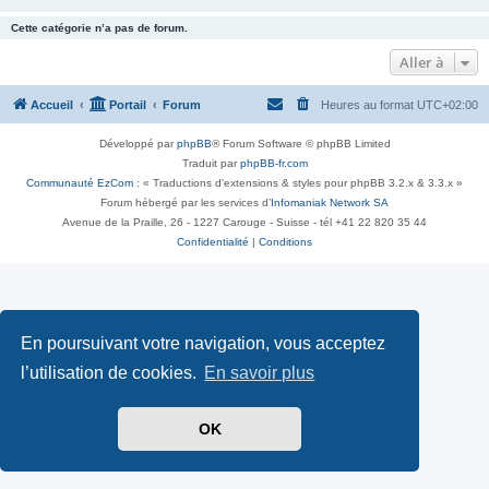
Cette catégorie n’a pas de forum.
Aller à
Accueil
Portail
Forum
Heures au format
UTC+02:00
Développé par
phpBB
® Forum Software © phpBB Limited
Traduit par
phpBB-fr.com
Communauté EzCom
: « Traductions d'extensions & styles pour phpBB 3.2.x & 3.3.x »
Forum hébergé par les services d’
Infomaniak Network SA
Avenue de la Praille, 26 - 1227 Carouge - Suisse - tél +41 22 820 35 44
Confidentialité
|
Conditions
En poursuivant votre navigation, vous acceptez
l’utilisation de cookies.
En savoir plus
OK