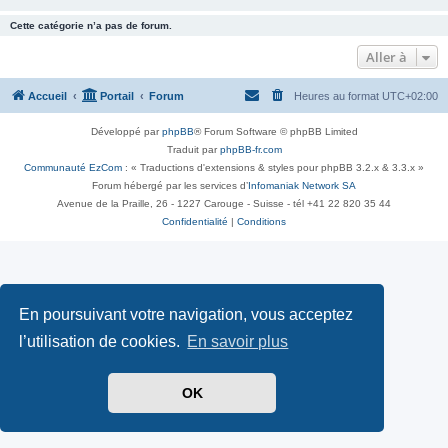
Cette catégorie n’a pas de forum.
Aller à
Accueil
Portail
Forum
Heures au format
UTC+02:00
Développé par
phpBB
® Forum Software © phpBB Limited
Traduit par
phpBB-fr.com
Communauté EzCom
: « Traductions d'extensions & styles pour phpBB 3.2.x & 3.3.x »
Forum hébergé par les services d’
Infomaniak Network SA
Avenue de la Praille, 26 - 1227 Carouge - Suisse - tél +41 22 820 35 44
Confidentialité
|
Conditions
En poursuivant votre navigation, vous acceptez
l’utilisation de cookies.
En savoir plus
OK