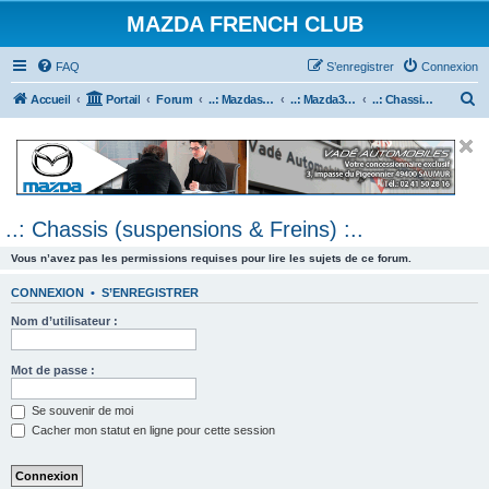
MAZDA FRENCH CLUB
FAQ
S’enregistrer
Connexion
R
Accueil
Portail
Forum
..: Mazdaspeed & MPS :..
..: Mazda3 MPS & Mazdaspeed 3 :..
..: Chassis (suspensions & Freins) :..
e
c
h
e
..: Chassis (suspensions & Freins) :..
r
c
Vous n’avez pas les permissions requises pour lire les sujets de ce forum.
h
CONNEXION
•
S’ENREGISTRER
e
Nom d’utilisateur :
r
Mot de passe :
Se souvenir de moi
Cacher mon statut en ligne pour cette session