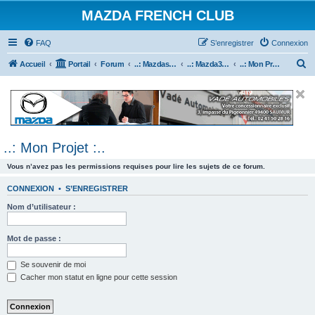
MAZDA FRENCH CLUB
FAQ
S’enregistrer
Connexion
R
Accueil
Portail
Forum
..: Mazdaspeed & MPS :..
..: Mazda3 MPS & Mazdaspeed 3 :..
..: Mon Projet :..
e
c
h
e
..: Mon Projet :..
r
c
Vous n’avez pas les permissions requises pour lire les sujets de ce forum.
h
CONNEXION
•
S’ENREGISTRER
e
Nom d’utilisateur :
r
Mot de passe :
Se souvenir de moi
Cacher mon statut en ligne pour cette session