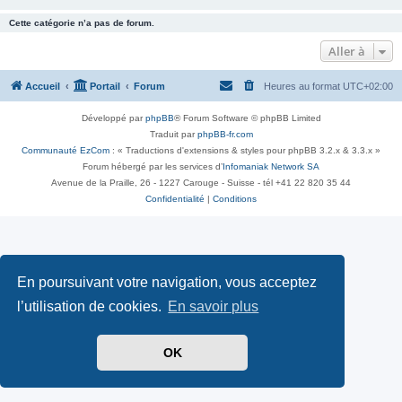
Cette catégorie n’a pas de forum.
Aller à
Accueil
Portail
Forum
Heures au format
UTC+02:00
Développé par
phpBB
® Forum Software © phpBB Limited
Traduit par
phpBB-fr.com
Communauté EzCom
: « Traductions d'extensions & styles pour phpBB 3.2.x & 3.3.x »
Forum hébergé par les services d’
Infomaniak Network SA
Avenue de la Praille, 26 - 1227 Carouge - Suisse - tél +41 22 820 35 44
Confidentialité
|
Conditions
En poursuivant votre navigation, vous acceptez
l’utilisation de cookies.
En savoir plus
OK