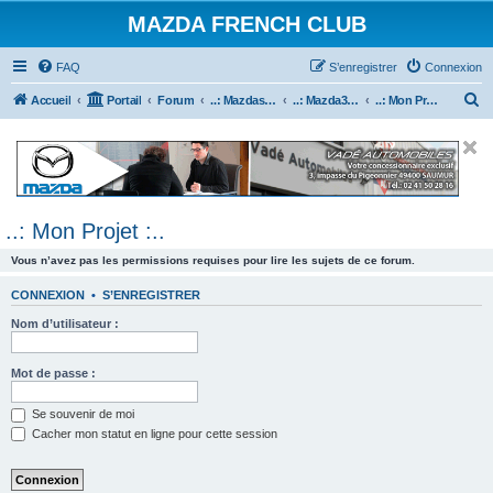
MAZDA FRENCH CLUB
FAQ
S’enregistrer
Connexion
R
Accueil
Portail
Forum
..: Mazdaspeed & MPS :..
..: Mazda3 MPS & Mazdaspeed 3 :..
..: Mon Projet :..
e
c
h
e
..: Mon Projet :..
r
c
Vous n’avez pas les permissions requises pour lire les sujets de ce forum.
h
CONNEXION
•
S’ENREGISTRER
e
Nom d’utilisateur :
r
Mot de passe :
Se souvenir de moi
Cacher mon statut en ligne pour cette session