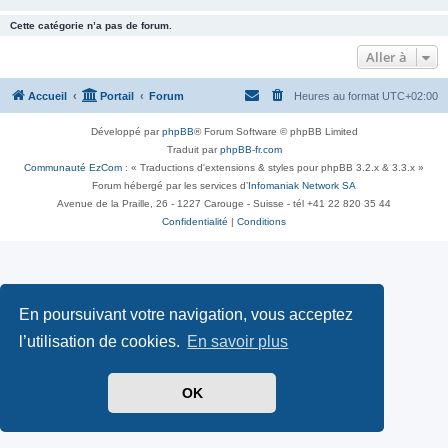
Cette catégorie n’a pas de forum.
Aller à
Accueil
Portail
Forum
Heures au format
UTC+02:00
Développé par
phpBB
® Forum Software © phpBB Limited
Traduit par
phpBB-fr.com
Communauté EzCom
: « Traductions d'extensions & styles pour phpBB 3.2.x & 3.3.x »
Forum hébergé par les services d’
Infomaniak Network SA
Avenue de la Praille, 26 - 1227 Carouge - Suisse - tél +41 22 820 35 44
Confidentialité
|
Conditions
En poursuivant votre navigation, vous acceptez
l’utilisation de cookies.
En savoir plus
OK