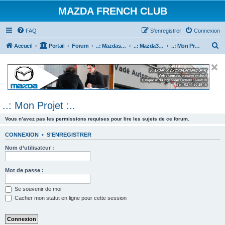
MAZDA FRENCH CLUB
FAQ
S’enregistrer
Connexion
R
Accueil
Portail
Forum
..: Mazdaspeed & MPS :..
..: Mazda3 MPS & Mazdaspeed 3 :..
..: Mon Projet :..
e
c
h
e
..: Mon Projet :..
r
c
Vous n’avez pas les permissions requises pour lire les sujets de ce forum.
h
CONNEXION
•
S’ENREGISTRER
e
Nom d’utilisateur :
r
Mot de passe :
Se souvenir de moi
Cacher mon statut en ligne pour cette session