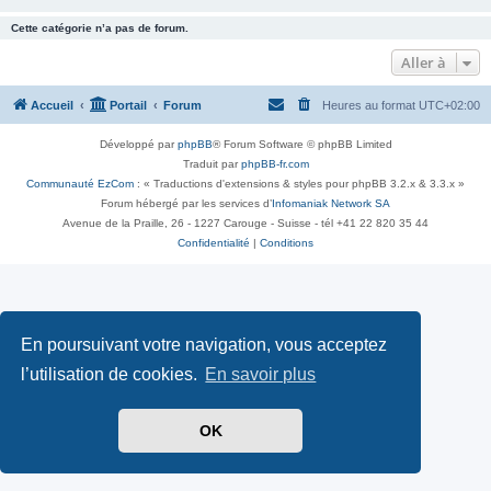
Cette catégorie n’a pas de forum.
Aller à
Accueil
Portail
Forum
Heures au format
UTC+02:00
Développé par
phpBB
® Forum Software © phpBB Limited
Traduit par
phpBB-fr.com
Communauté EzCom
: « Traductions d'extensions & styles pour phpBB 3.2.x & 3.3.x »
Forum hébergé par les services d’
Infomaniak Network SA
Avenue de la Praille, 26 - 1227 Carouge - Suisse - tél +41 22 820 35 44
Confidentialité
|
Conditions
En poursuivant votre navigation, vous acceptez
l’utilisation de cookies.
En savoir plus
OK