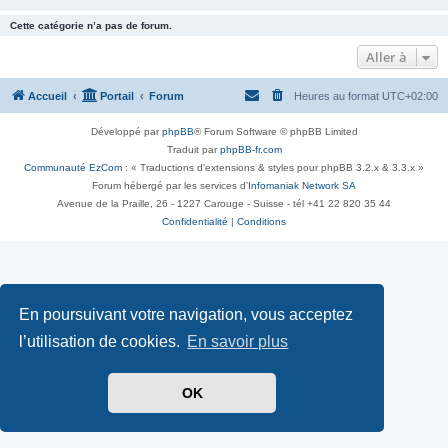
Cette catégorie n’a pas de forum.
Aller à
Accueil
Portail
Forum
Heures au format
UTC+02:00
Développé par
phpBB
® Forum Software © phpBB Limited
Traduit par
phpBB-fr.com
Communauté EzCom
: « Traductions d'extensions & styles pour phpBB 3.2.x & 3.3.x »
Forum hébergé par les services d’
Infomaniak Network SA
Avenue de la Praille, 26 - 1227 Carouge - Suisse - tél +41 22 820 35 44
Confidentialité
|
Conditions
En poursuivant votre navigation, vous acceptez
l’utilisation de cookies.
En savoir plus
OK