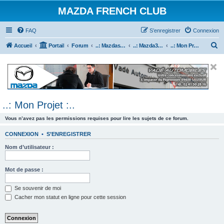
MAZDA FRENCH CLUB
FAQ
S’enregistrer
Connexion
R
Accueil
Portail
Forum
..: Mazdaspeed & MPS :..
..: Mazda3 MPS & Mazdaspeed 3 :..
..: Mon Projet :..
e
c
h
e
..: Mon Projet :..
r
c
Vous n’avez pas les permissions requises pour lire les sujets de ce forum.
h
CONNEXION
•
S’ENREGISTRER
e
Nom d’utilisateur :
r
Mot de passe :
Se souvenir de moi
Cacher mon statut en ligne pour cette session