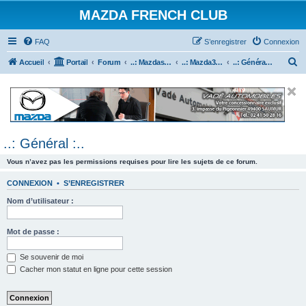
MAZDA FRENCH CLUB
FAQ
S’enregistrer
Connexion
R
Accueil
Portail
Forum
..: Mazdaspeed & MPS :..
..: Mazda3 MPS & Mazdaspeed 3 :..
..: Général :..
e
c
h
e
..: Général :..
r
c
Vous n’avez pas les permissions requises pour lire les sujets de ce forum.
h
CONNEXION
•
S’ENREGISTRER
e
Nom d’utilisateur :
r
Mot de passe :
Se souvenir de moi
Cacher mon statut en ligne pour cette session