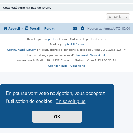
Cette catégorie n’a pas de forum.
Aller à
Accueil
Portail
Forum
Heures au format
UTC+02:00
Développé par
phpBB
® Forum Software © phpBB Limited
Traduit par
phpBB-fr.com
Communauté EzCom
: « Traductions d'extensions & styles pour phpBB 3.2.x & 3.3.x »
Forum hébergé par les services d’
Infomaniak Network SA
Avenue de la Praille, 26 - 1227 Carouge - Suisse - tél +41 22 820 35 44
Confidentialité
|
Conditions
En poursuivant votre navigation, vous acceptez
l’utilisation de cookies.
En savoir plus
OK