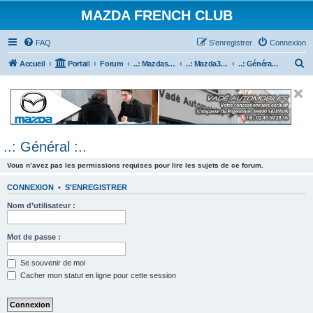
MAZDA FRENCH CLUB
FAQ
S’enregistrer
Connexion
R
Accueil
Portail
Forum
..: Mazdaspeed & MPS :..
..: Mazda3 MPS & Mazdaspeed 3 :..
..: Général :..
e
c
h
e
..: Général :..
r
c
Vous n’avez pas les permissions requises pour lire les sujets de ce forum.
h
CONNEXION
•
S’ENREGISTRER
e
Nom d’utilisateur :
r
Mot de passe :
Se souvenir de moi
Cacher mon statut en ligne pour cette session