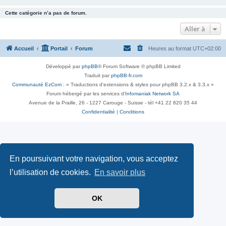
Cette catégorie n’a pas de forum.
Aller à
Accueil
Portail
Forum
Heures au format
UTC+02:00
Développé par
phpBB
® Forum Software © phpBB Limited
Traduit par
phpBB-fr.com
Communauté EzCom
: « Traductions d'extensions & styles pour phpBB 3.2.x & 3.3.x »
Forum hébergé par les services d’
Infomaniak Network SA
Avenue de la Praille, 26 - 1227 Carouge - Suisse - tél +41 22 820 35 44
Confidentialité
|
Conditions
En poursuivant votre navigation, vous acceptez
l’utilisation de cookies.
En savoir plus
OK