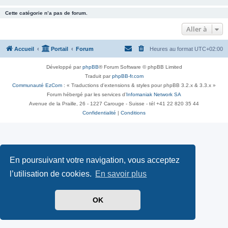
Cette catégorie n’a pas de forum.
Aller à
Accueil
Portail
Forum
Heures au format
UTC+02:00
Développé par
phpBB
® Forum Software © phpBB Limited
Traduit par
phpBB-fr.com
Communauté EzCom
: « Traductions d'extensions & styles pour phpBB 3.2.x & 3.3.x »
Forum hébergé par les services d’
Infomaniak Network SA
Avenue de la Praille, 26 - 1227 Carouge - Suisse - tél +41 22 820 35 44
Confidentialité
|
Conditions
En poursuivant votre navigation, vous acceptez
l’utilisation de cookies.
En savoir plus
OK