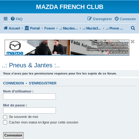
MAZDA FRENCH CLUB
FAQ
S’enregistrer
Connexion
R
Accueil
Portail
Forum
..: Mazdaspeed & MPS :..
..: Mazda3 MPS & Mazdaspeed 3 :..
..: Pneus & Jantes :..
e
c
h
e
..: Pneus & Jantes :..
r
c
Vous n’avez pas les permissions requises pour lire les sujets de ce forum.
h
CONNEXION
•
S’ENREGISTRER
e
Nom d’utilisateur :
r
Mot de passe :
Se souvenir de moi
Cacher mon statut en ligne pour cette session