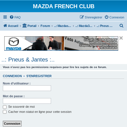
MAZDA FRENCH CLUB
FAQ
S’enregistrer
Connexion
R
Accueil
Portail
Forum
..: Mazdaspeed & MPS :..
..: Mazda3 MPS & Mazdaspeed 3 :..
..: Pneus & Jantes :..
e
c
h
e
..: Pneus & Jantes :..
r
c
Vous n’avez pas les permissions requises pour lire les sujets de ce forum.
h
CONNEXION
•
S’ENREGISTRER
e
Nom d’utilisateur :
r
Mot de passe :
Se souvenir de moi
Cacher mon statut en ligne pour cette session