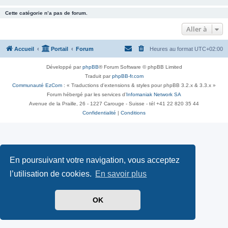
Cette catégorie n’a pas de forum.
Aller à
Accueil
Portail
Forum
Heures au format
UTC+02:00
Développé par
phpBB
® Forum Software © phpBB Limited
Traduit par
phpBB-fr.com
Communauté EzCom
: « Traductions d'extensions & styles pour phpBB 3.2.x & 3.3.x »
Forum hébergé par les services d’
Infomaniak Network SA
Avenue de la Praille, 26 - 1227 Carouge - Suisse - tél +41 22 820 35 44
Confidentialité
|
Conditions
En poursuivant votre navigation, vous acceptez
l’utilisation de cookies.
En savoir plus
OK