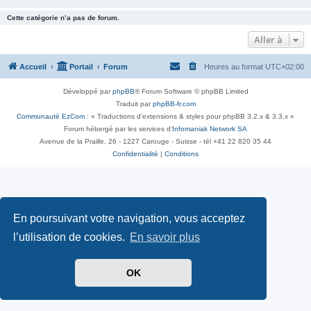
Cette catégorie n’a pas de forum.
Aller à
Accueil
Portail
Forum
Heures au format
UTC+02:00
Développé par
phpBB
® Forum Software © phpBB Limited
Traduit par
phpBB-fr.com
Communauté EzCom
: « Traductions d'extensions & styles pour phpBB 3.2.x & 3.3.x »
Forum hébergé par les services d’
Infomaniak Network SA
Avenue de la Praille, 26 - 1227 Carouge - Suisse - tél +41 22 820 35 44
Confidentialité
|
Conditions
En poursuivant votre navigation, vous acceptez
l’utilisation de cookies.
En savoir plus
OK