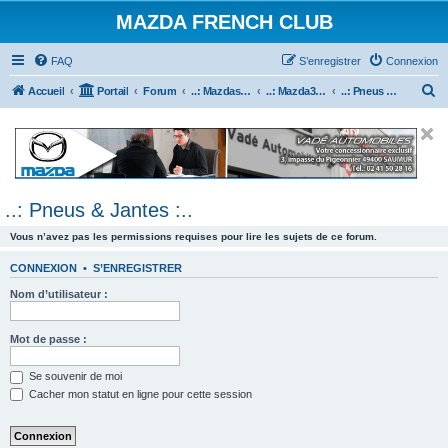
MAZDA FRENCH CLUB
FAQ
S’enregistrer
Connexion
R
Accueil
Portail
Forum
..: Mazdaspeed & MPS :..
..: Mazda3 MPS & Mazdaspeed 3 :..
..: Pneus & Jantes :..
e
c
h
e
..: Pneus & Jantes :..
r
c
Vous n’avez pas les permissions requises pour lire les sujets de ce forum.
h
CONNEXION
•
S’ENREGISTRER
e
Nom d’utilisateur :
r
Mot de passe :
Se souvenir de moi
Cacher mon statut en ligne pour cette session