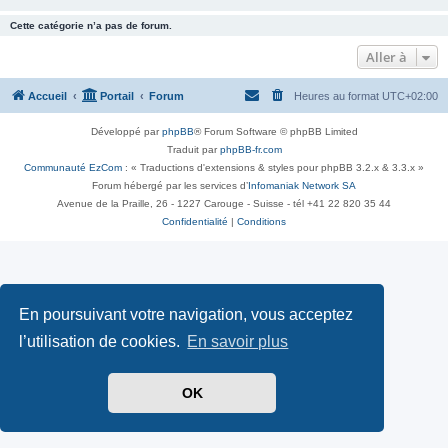
Cette catégorie n’a pas de forum.
Aller à
Accueil
Portail
Forum
Heures au format
UTC+02:00
Développé par
phpBB
® Forum Software © phpBB Limited
Traduit par
phpBB-fr.com
Communauté EzCom
: « Traductions d'extensions & styles pour phpBB 3.2.x & 3.3.x »
Forum hébergé par les services d’
Infomaniak Network SA
Avenue de la Praille, 26 - 1227 Carouge - Suisse - tél +41 22 820 35 44
Confidentialité
|
Conditions
En poursuivant votre navigation, vous acceptez
l’utilisation de cookies.
En savoir plus
OK