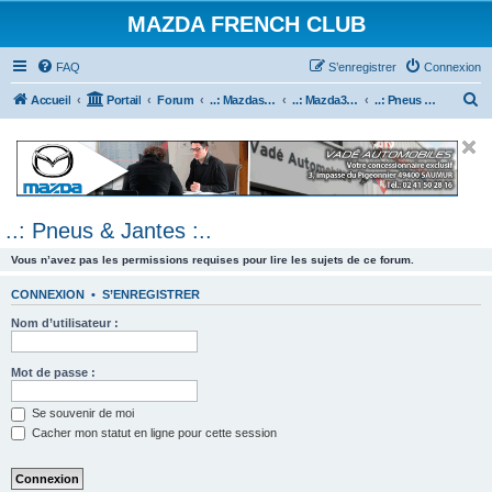
MAZDA FRENCH CLUB
FAQ
S’enregistrer
Connexion
R
Accueil
Portail
Forum
..: Mazdaspeed & MPS :..
..: Mazda3 MPS & Mazdaspeed 3 :..
..: Pneus & Jantes :..
e
c
h
e
..: Pneus & Jantes :..
r
c
Vous n’avez pas les permissions requises pour lire les sujets de ce forum.
h
CONNEXION
•
S’ENREGISTRER
e
Nom d’utilisateur :
r
Mot de passe :
Se souvenir de moi
Cacher mon statut en ligne pour cette session