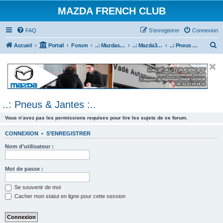
MAZDA FRENCH CLUB
FAQ
S’enregistrer
Connexion
R
Accueil
Portail
Forum
..: Mazdaspeed & MPS :..
..: Mazda3 MPS & Mazdaspeed 3 :..
..: Pneus & Jantes :..
e
c
h
e
..: Pneus & Jantes :..
r
c
Vous n’avez pas les permissions requises pour lire les sujets de ce forum.
h
CONNEXION
•
S’ENREGISTRER
e
Nom d’utilisateur :
r
Mot de passe :
Se souvenir de moi
Cacher mon statut en ligne pour cette session