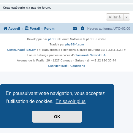
Cette catégorie n’a pas de forum.
Aller à
Accueil
Portail
Forum
Heures au format
UTC+02:00
Développé par
phpBB
® Forum Software © phpBB Limited
Traduit par
phpBB-fr.com
Communauté EzCom
: « Traductions d'extensions & styles pour phpBB 3.2.x & 3.3.x »
Forum hébergé par les services d’
Infomaniak Network SA
Avenue de la Praille, 26 - 1227 Carouge - Suisse - tél +41 22 820 35 44
Confidentialité
|
Conditions
En poursuivant votre navigation, vous acceptez
l’utilisation de cookies.
En savoir plus
OK