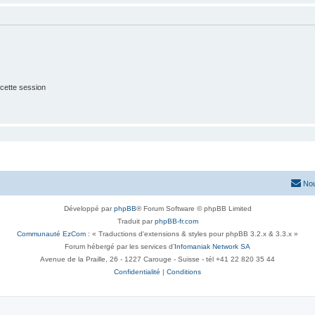
cette session
Nou
Développé par
phpBB
® Forum Software © phpBB Limited
Traduit par
phpBB-fr.com
Communauté EzCom
: « Traductions d'extensions & styles pour phpBB 3.2.x & 3.3.x »
Forum hébergé par les services d’
Infomaniak Network SA
Avenue de la Praille, 26 - 1227 Carouge - Suisse - tél +41 22 820 35 44
Confidentialité
|
Conditions