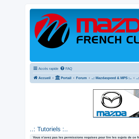
Accès rapide
FAQ
Accueil
Portail
Forum
..: Mazdaspeed & MPS :..
.
..: Tutoriels :..
Vous n’avez pas les permissions requises pour lire les sujets de ce 