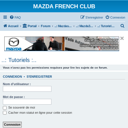
MAZDA FRENCH CLUB
FAQ
S’enregistrer
Connexion
R
Accueil
Portail
Forum
..: Mazdaspeed & MPS :..
..: Mazda3 MPS & Mazdaspeed 3 :..
..: Tutoriels :..
e
c
h
e
..: Tutoriels :..
r
c
Vous n’avez pas les permissions requises pour lire les sujets de ce forum.
h
CONNEXION
•
S’ENREGISTRER
e
Nom d’utilisateur :
r
Mot de passe :
Se souvenir de moi
Cacher mon statut en ligne pour cette session