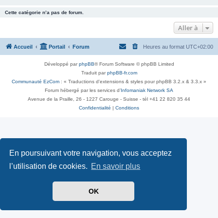
Cette catégorie n’a pas de forum.
Aller à
Accueil
Portail
Forum
Heures au format
UTC+02:00
Développé par
phpBB
® Forum Software © phpBB Limited
Traduit par
phpBB-fr.com
Communauté EzCom
: « Traductions d'extensions & styles pour phpBB 3.2.x & 3.3.x »
Forum hébergé par les services d’
Infomaniak Network SA
Avenue de la Praille, 26 - 1227 Carouge - Suisse - tél +41 22 820 35 44
Confidentialité
|
Conditions
En poursuivant votre navigation, vous acceptez
l’utilisation de cookies.
En savoir plus
OK