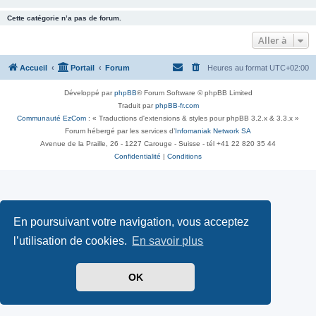
Cette catégorie n’a pas de forum.
Aller à
Accueil
Portail
Forum
Heures au format
UTC+02:00
Développé par
phpBB
® Forum Software © phpBB Limited
Traduit par
phpBB-fr.com
Communauté EzCom
: « Traductions d'extensions & styles pour phpBB 3.2.x & 3.3.x »
Forum hébergé par les services d’
Infomaniak Network SA
Avenue de la Praille, 26 - 1227 Carouge - Suisse - tél +41 22 820 35 44
Confidentialité
|
Conditions
En poursuivant votre navigation, vous acceptez
l’utilisation de cookies.
En savoir plus
OK