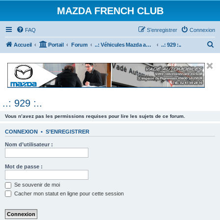
MAZDA FRENCH CLUB
FAQ
S’enregistrer
Connexion
R
Accueil
Portail
Forum
..: Véhicules Mazda ancien (<2003) :..
..: 929 :..
e
c
h
e
..: 929 :..
r
c
Vous n’avez pas les permissions requises pour lire les sujets de ce forum.
h
CONNEXION
•
S’ENREGISTRER
e
Nom d’utilisateur :
r
Mot de passe :
Se souvenir de moi
Cacher mon statut en ligne pour cette session