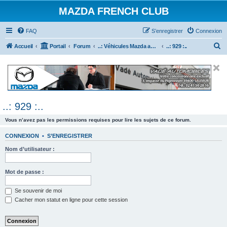
MAZDA FRENCH CLUB
FAQ
S’enregistrer
Connexion
R
Accueil
Portail
Forum
..: Véhicules Mazda ancien (<2003) :..
..: 929 :..
e
c
h
e
..: 929 :..
r
c
Vous n’avez pas les permissions requises pour lire les sujets de ce forum.
h
CONNEXION
•
S’ENREGISTRER
e
Nom d’utilisateur :
r
Mot de passe :
Se souvenir de moi
Cacher mon statut en ligne pour cette session