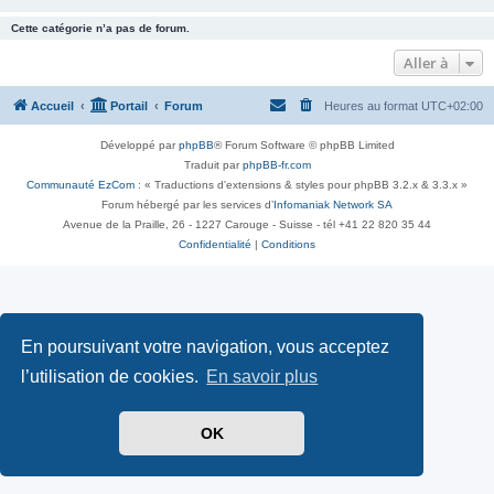
Cette catégorie n’a pas de forum.
Aller à
Accueil
Portail
Forum
Heures au format
UTC+02:00
Développé par
phpBB
® Forum Software © phpBB Limited
Traduit par
phpBB-fr.com
Communauté EzCom
: « Traductions d'extensions & styles pour phpBB 3.2.x & 3.3.x »
Forum hébergé par les services d’
Infomaniak Network SA
Avenue de la Praille, 26 - 1227 Carouge - Suisse - tél +41 22 820 35 44
Confidentialité
|
Conditions
En poursuivant votre navigation, vous acceptez
l’utilisation de cookies.
En savoir plus
OK