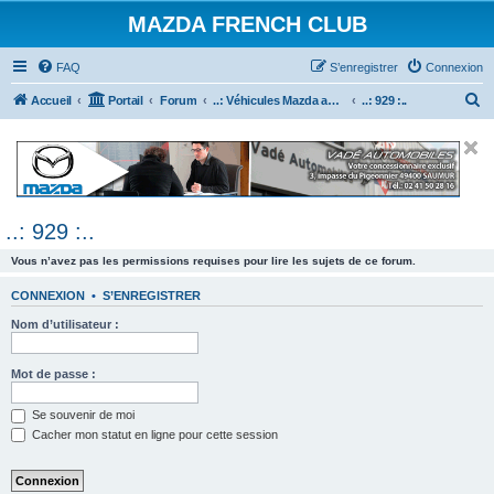
MAZDA FRENCH CLUB
FAQ
S’enregistrer
Connexion
R
Accueil
Portail
Forum
..: Véhicules Mazda ancien (<2003) :..
..: 929 :..
e
c
h
e
..: 929 :..
r
c
Vous n’avez pas les permissions requises pour lire les sujets de ce forum.
h
CONNEXION
•
S’ENREGISTRER
e
Nom d’utilisateur :
r
Mot de passe :
Se souvenir de moi
Cacher mon statut en ligne pour cette session