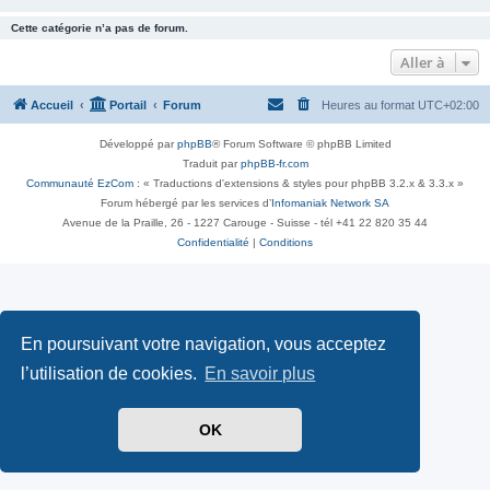
Cette catégorie n’a pas de forum.
Aller à
Accueil
Portail
Forum
Heures au format
UTC+02:00
Développé par
phpBB
® Forum Software © phpBB Limited
Traduit par
phpBB-fr.com
Communauté EzCom
: « Traductions d'extensions & styles pour phpBB 3.2.x & 3.3.x »
Forum hébergé par les services d’
Infomaniak Network SA
Avenue de la Praille, 26 - 1227 Carouge - Suisse - tél +41 22 820 35 44
Confidentialité
|
Conditions
En poursuivant votre navigation, vous acceptez
l’utilisation de cookies.
En savoir plus
OK