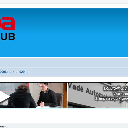
003) :..
..: 929 :..
forum.