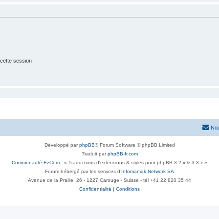
cette session
Nou
Développé par
phpBB
® Forum Software © phpBB Limited
Traduit par
phpBB-fr.com
Communauté EzCom
: « Traductions d'extensions & styles pour phpBB 3.2.x & 3.3.x »
Forum hébergé par les services d’
Infomaniak Network SA
Avenue de la Praille, 26 - 1227 Carouge - Suisse - tél +41 22 820 35 44
Confidentialité
|
Conditions