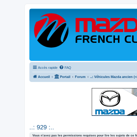
Accès rapide
FAQ
Accueil
Portail
Forum
..: Véhicules Mazda ancien (<2
..: 929 :..
Vous n’avez pas les permissions requises pour lire les sujets de ce 